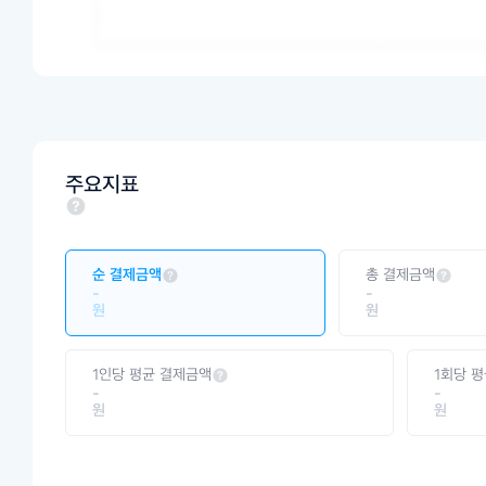
주요지표
순 결제금액
총 결제금액
-
-
원
원
1인당 평균 결제금액
1회당 
-
-
원
원