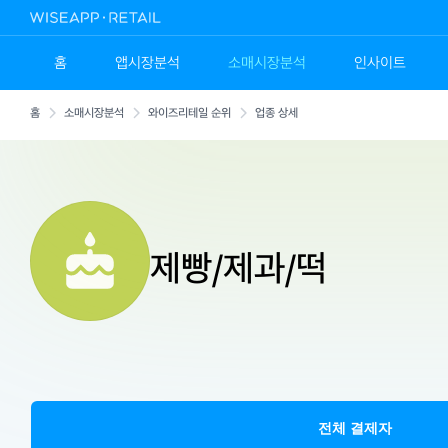
홈
앱시장분석
소매시장분석
인사이트
홈
소매시장분석
와이즈리테일 순위
업종 상세
제빵/제과/떡
전체 결제자