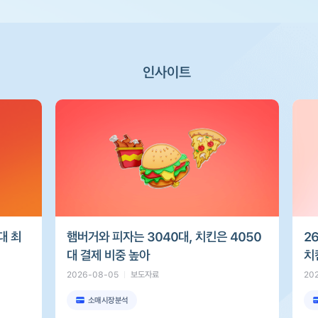
인사이트
대 최
햄버거와 피자는 3040대, 치킨은 4050
2
대 결제 비중 높아
치
2026-08-05
보도자료
20
소매시장분석