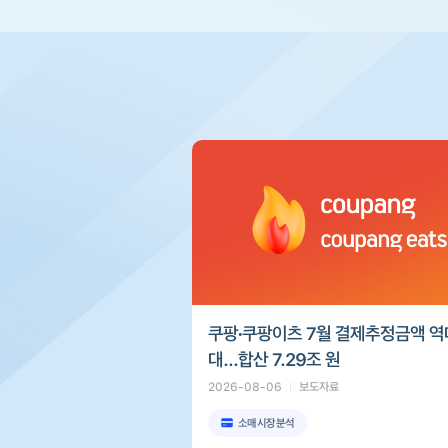
쿠팡∙쿠팡이츠 7월 결제추정금액 역
대...합산 7.29조 원
2026-08-06
보도자료
소매시장분석