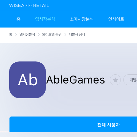
홈
앱시장분석
소매시장분석
인사이트
홈
앱시장분석
와이즈앱 순위
개발사 상세
Ab
AbleGames
개발
전체 사용자