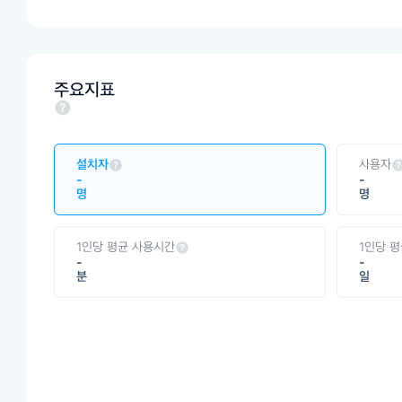
주요지표
설치자
사용자
-
-
명
명
1인당 평균 사용시간
1인당 
-
-
분
일