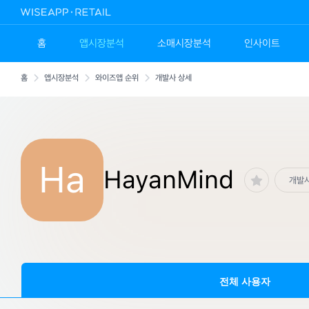
홈
앱시장분석
소매시장분석
인사이트
홈
앱시장분석
와이즈앱 순위
개발사 상세
Ha
HayanMind
개발
전체 사용자