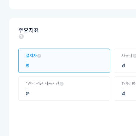
주요지표
설치자
사용자
-
-
명
명
1인당 평균 사용시간
1인당 
-
-
분
일