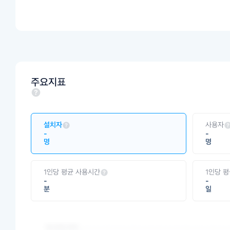
주요지표
설치자
사용자
-
-
명
명
1인당 평균 사용시간
1인당 
-
-
분
일