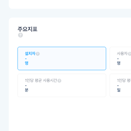
주요지표
설치자
사용자
-
-
명
명
1인당 평균 사용시간
1인당 
-
-
분
일