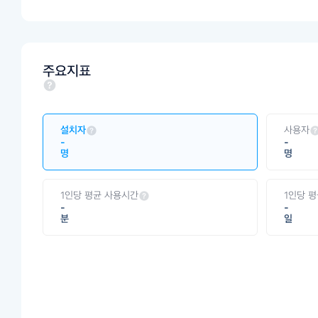
주요지표
설치자
사용자
-
-
명
명
1인당 평균 사용시간
1인당 
-
-
분
일