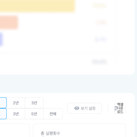
년
2년
3년
엑셀
보기 설정
다운
로드
년
3년
5년
전체
총 실행횟수