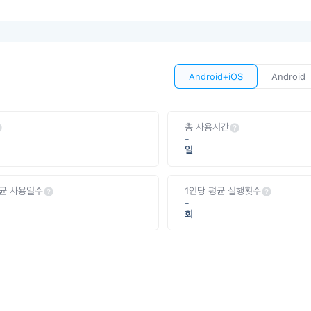
Android+iOS
Android
총 사용시간
-
일
평균 사용일수
1인당 평균 실행횟수
-
회