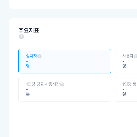
주요지표
설치자
사용자
-
-
명
명
1인당 평균 사용시간
1인당 
-
-
분
일