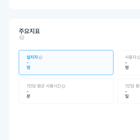
주요지표
설치자
사용자
-
-
명
명
1인당 평균 사용시간
1인당 
-
-
분
일