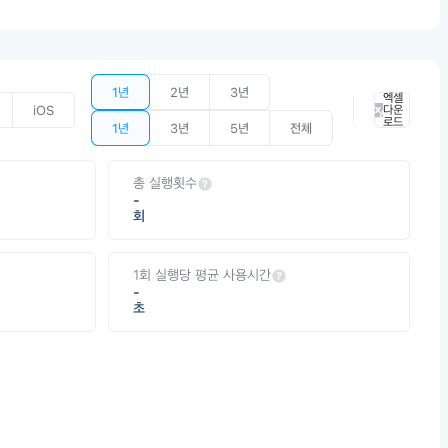
1년
2년
3년
엑셀
iOS
다운
로드
1년
3년
5년
전체
총 실행횟수
-
회
1회 실행당 평균 사용시간
-
초