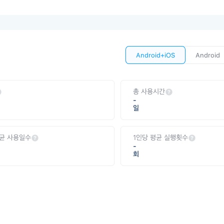
Android+iOS
Android
총 사용시간
-
일
평균 사용일수
1인당 평균 실행횟수
-
회