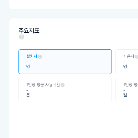
주요지표
설치자
사용자
-
-
명
명
1인당 평균 사용시간
1인당 
-
-
분
일