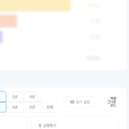
년
2년
3년
엑셀
보기 설정
다운
로드
년
3년
5년
전체
총 실행횟수