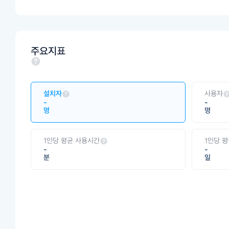
주요지표
설치자
사용자
-
-
명
명
1인당 평균 사용시간
1인당 
-
-
분
일