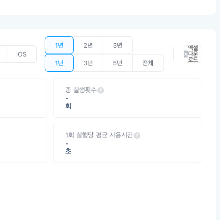
1년
2년
3년
엑셀
iOS
다운
로드
1년
3년
5년
전체
총 실행횟수
-
회
1회 실행당 평균 사용시간
-
초