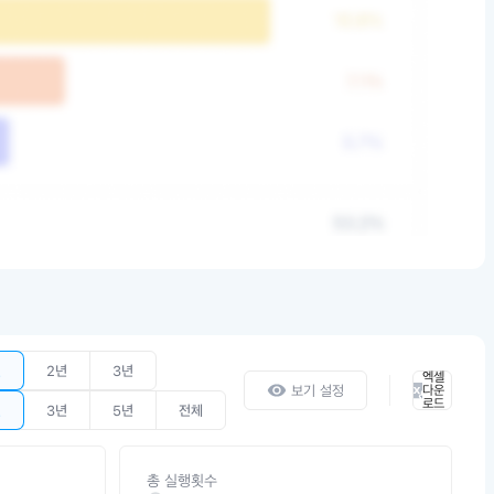
년
2년
3년
엑셀
보기 설정
다운
로드
년
3년
5년
전체
총 실행횟수