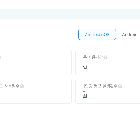
Android+iOS
Android
총 사용시간
-
일
평균 사용일수
1인당 평균 실행횟수
-
회