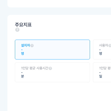
주요지표
설치자
사용자
-
-
명
명
1인당 평균 사용시간
1인당 
-
-
분
일