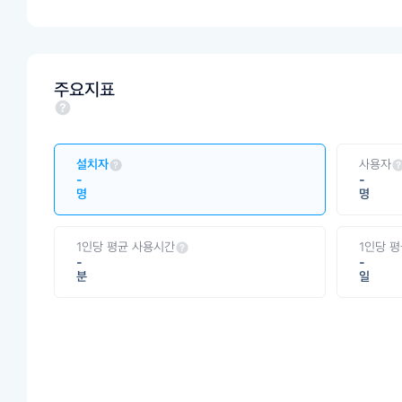
주요지표
설치자
사용자
-
-
명
명
1인당 평균 사용시간
1인당 
-
-
분
일