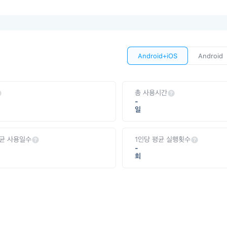
Android+iOS
Android
총 사용시간
-
일
평균 사용일수
1인당 평균 실행횟수
-
회