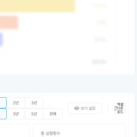
년
2년
3년
엑셀
보기 설정
다운
로드
년
3년
5년
전체
총 실행횟수