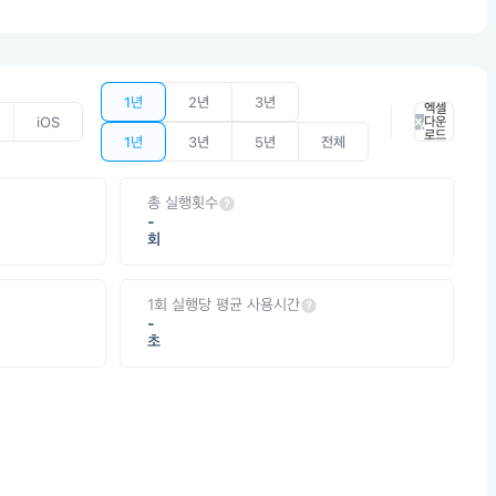
1년
2년
3년
엑셀
iOS
다운
로드
1년
3년
5년
전체
총 실행횟수
-
회
1회 실행당 평균 사용시간
-
초