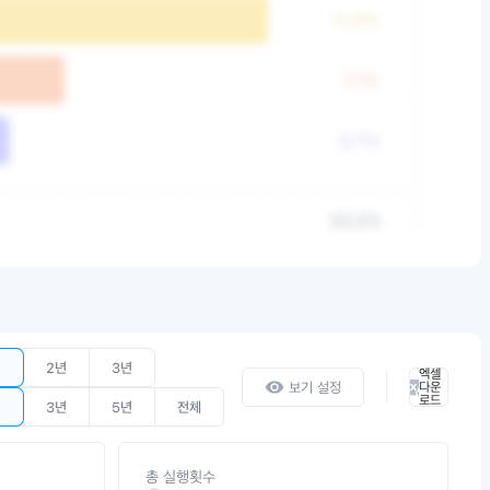
년
2년
3년
엑셀
보기 설정
다운
로드
년
3년
5년
전체
총 실행횟수