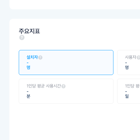
주요지표
설치자
사용자
-
-
명
명
1인당 평균 사용시간
1인당 
-
-
분
일