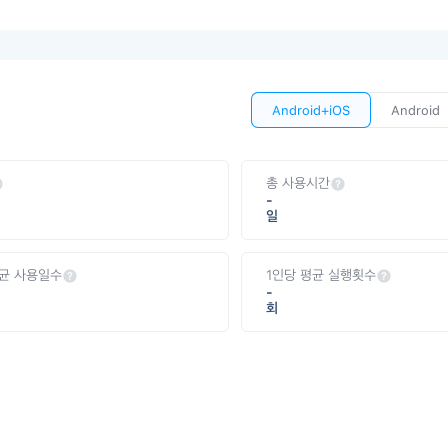
Android+iOS
Android
총 사용시간
-
일
평균 사용일수
1인당 평균 실행횟수
-
회