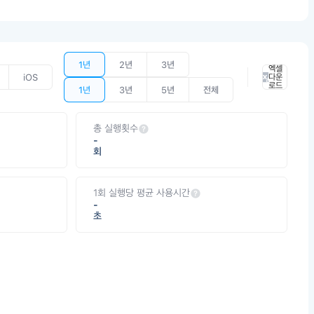
1년
2년
3년
엑셀
iOS
다운
로드
1년
3년
5년
전체
총 실행횟수
-
회
1회 실행당 평균 사용시간
-
초