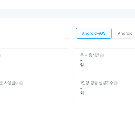
Android+iOS
Android
총 사용시간
-
일
평균 사용일수
1인당 평균 실행횟수
-
회