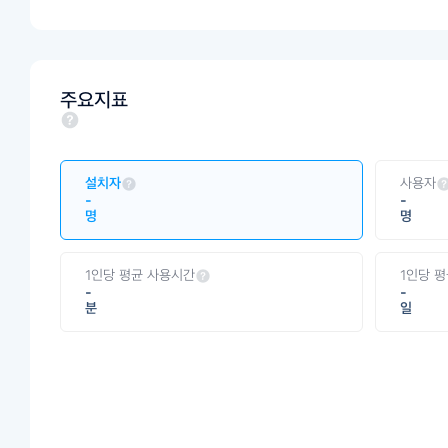
주요지표
설치자
사용자
-
-
명
명
1인당 평균 사용시간
1인당 
-
-
분
일