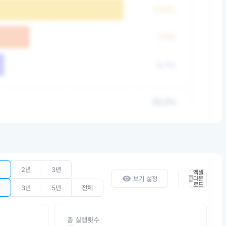
년
2년
3년
엑셀
보기 설정
다운
로드
년
3년
5년
전체
총 실행횟수