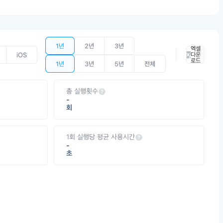
1년
2년
3년
엑셀
iOS
다운
로드
1년
3년
5년
전체
총 실행횟수
-
회
1회 실행당 평균 사용시간
-
초