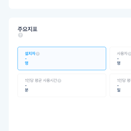
주요지표
설치자
사용자
-
-
명
명
1인당 평균 사용시간
1인당 
-
-
분
일