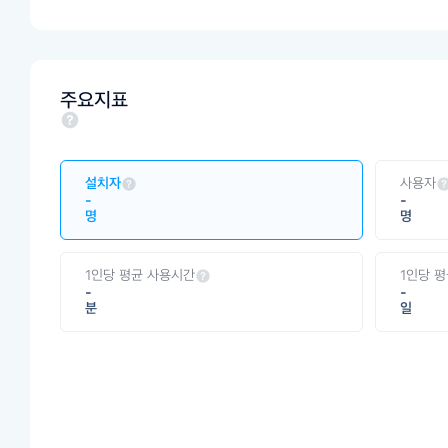
주요지표
설치자
사용자
-
-
명
명
1인당 평균 사용시간
1인당 
-
-
분
일