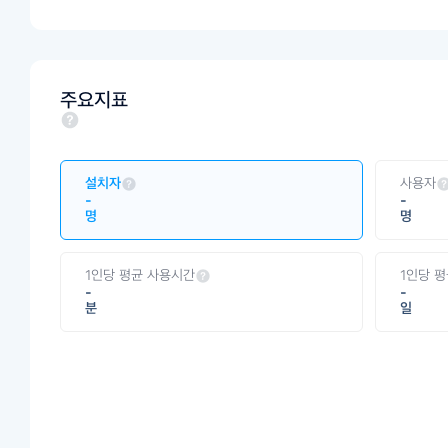
주요지표
설치자
사용자
-
-
명
명
1인당 평균 사용시간
1인당 
-
-
분
일