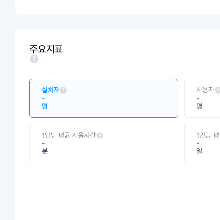
주요지표
설치자
사용자
-
-
명
명
1인당 평균 사용시간
1인당 
-
-
분
일