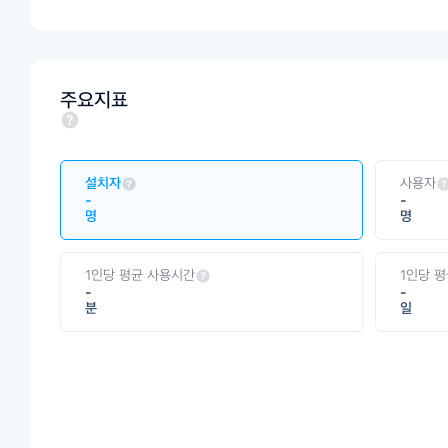
주요지표
설치자
사용자
-
-
명
명
1인당 평균 사용시간
1인당 
-
-
분
일