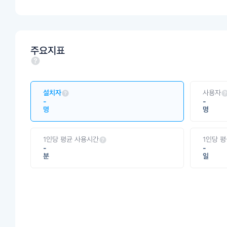
주요지표
설치자
사용자
-
-
명
명
1인당 평균 사용시간
1인당 
-
-
분
일