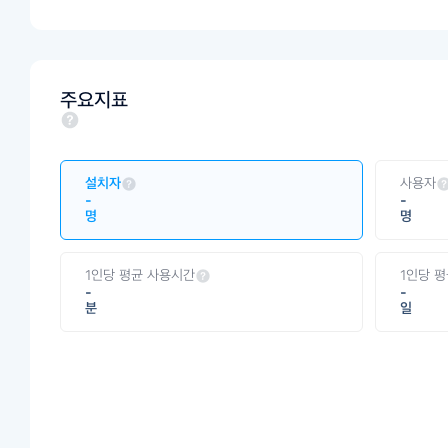
주요지표
설치자
사용자
-
-
명
명
1인당 평균 사용시간
1인당 
-
-
분
일