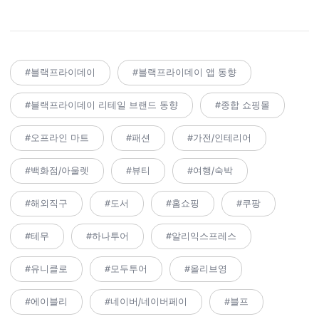
#블랙프라이데이
#블랙프라이데이 앱 동향
#블랙프라이데이 리테일 브랜드 동향
#종합 쇼핑몰
#오프라인 마트
#패션
#가전/인테리어
#백화점/아울렛
#뷰티
#여행/숙박
#해외직구
#도서
#홈쇼핑
#쿠팡
#테무
#하나투어
#알리익스프레스
#유니클로
#모두투어
#올리브영
#에이블리
#네이버/네이버페이
#블프