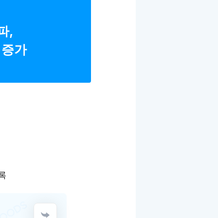
파,
 증가
기록