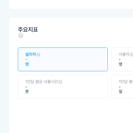
주요지표
설치자
사용자
-
-
명
명
1인당 평균 사용시간
1인당 
-
-
분
일