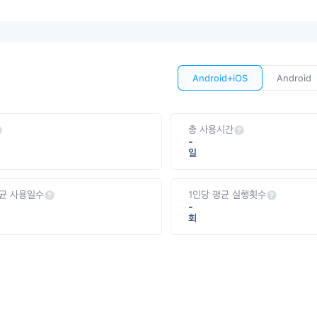
Android+iOS
Android
총 사용시간
-
일
평균 사용일수
1인당 평균 실행횟수
-
회