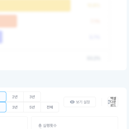
년
2년
3년
엑셀
보기 설정
다운
로드
년
3년
5년
전체
총 실행횟수