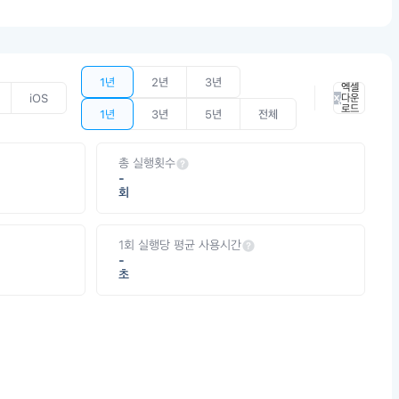
1년
2년
3년
엑셀
iOS
다운
로드
1년
3년
5년
전체
총 실행횟수
-
회
1회 실행당 평균 사용시간
-
초