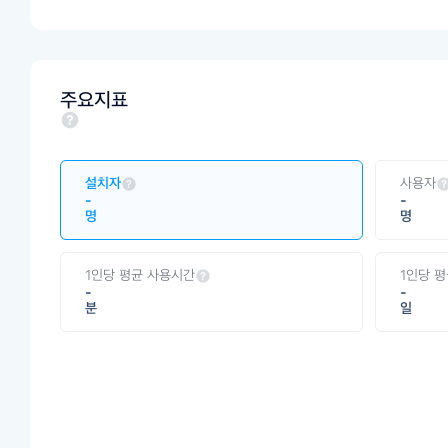
주요지표
설치자
사용자
-
-
명
명
1인당 평균 사용시간
1인당 
-
-
분
일