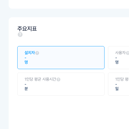
주요지표
설치자
사용자
-
-
명
명
1인당 평균 사용시간
1인당 
-
-
분
일