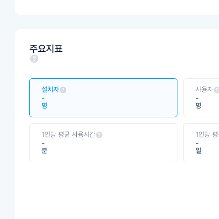
주요지표
설치자
사용자
-
-
명
명
1인당 평균 사용시간
1인당 
-
-
분
일