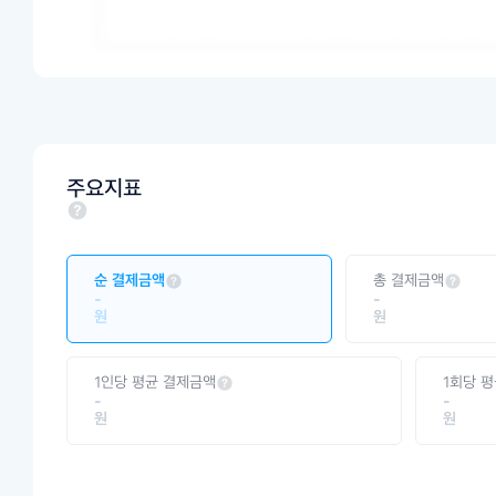
주요지표
순 결제금액
총 결제금액
-
-
원
원
1인당 평균 결제금액
1회당 
-
-
원
원